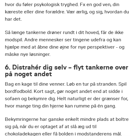
hvor du føler psykologisk tryghed. Fx en god ven, din
kæreste eller dine forældre. Vær ærlig, og sig, hvordan du
har det.
Så længe tankerne drøner rundt i dit hoved, får de ikke
modspil. Andre mennesker ser tingene udefra og kan
hjælpe med at åbne dine øjne for nye perspektiver - og
måske nye løsninger.
6. Distrahér dig selv – flyt tankerne over
på noget andet
Bag en kage til dine venner. Løb en tur på stranden. Spil
bordfodbold. Kort sagt, gør noget andet end at sidde i
sofaen og bekymre dig. Helt naturligt er der grænser for,
hvor mange ting din hjerne kan rumme på én gang.
Bekymringerne har ganske enkelt mindre plads at boltre
sig på, når du er optaget af at slå æg ud til
chokoladekagen eller få bolden i modstanderens mål.