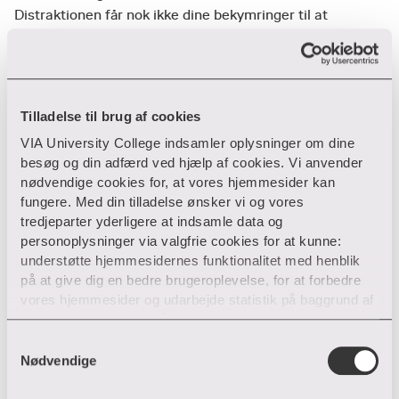
Distraktionen får nok ikke dine bekymringer til at
forsvinde, men din hjerne får et frikvarter. Og det er
vigtigt. Giv dig selv en pause.
Husk! 99 % af dine bekymringer kommer ikke til at ske i
Tilladelse til brug af cookies
virkeligheden.
VIA University College indsamler oplysninger om dine
besøg og din adfærd ved hjælp af cookies. Vi anvender
nødvendige cookies for, at vores hjemmesider kan
Mere inspiration
fungere. Med din tilladelse ønsker vi og vores
tredjeparter yderligere at indsamle data og
personoplysninger via valgfrie cookies for at kunne:
understøtte hjemmesidernes funktionalitet med henblik
på at give dig en bedre brugeroplevelse, for at forbedre
vores hjemmesider og udarbejde statistik på baggrund af
analyser samt for at målrette markedsføring via andre
hjemmesider og sociale netværk.
S
Nødvendige
a
Du kan til enhver tid til- og fravælge cookies eller trække
m
din tilladelse tilbage ved trykke på ”Cookie banner”